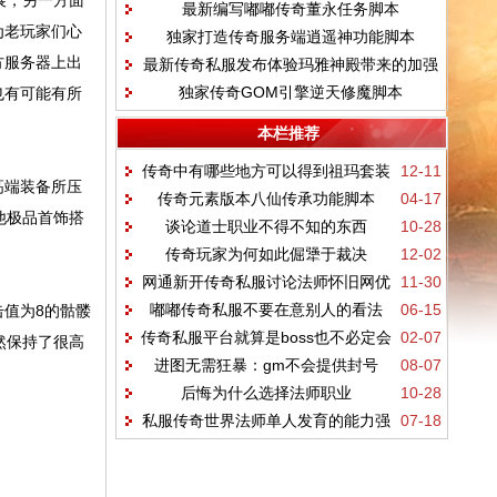
展，另一方面
最新编写嘟嘟传奇董永任务脚本
为老玩家们心
独家打造传奇服务端逍遥神功能脚本
方服务器上出
最新传奇私服发布体验玛雅神殿带来的加强
独家传奇GOM引擎逆天修魔脚本
也有可能有所
本栏推荐
传奇中有哪些地方可以得到祖玛套装
12-11
高端装备所压
传奇元素版本八仙传承功能脚本
04-17
他极品首饰搭
谈论道士职业不得不知的东西
10-28
传奇玩家为何如此倔犟于裁决
12-02
网通新开传奇私服讨论法师怀旧网优
11-30
嘟嘟传奇私服不要在意别人的看法
06-15
值为8的骷髅
热血传奇sf发布势
传奇私服平台就算是boss也不必定会
02-07
然保持了很高
进图无需狂暴：gm不会提供封号
08-07
爆好东西
后悔为什么选择法师职业
10-28
私服传奇世界法师单人发育的能力强
07-18
不强