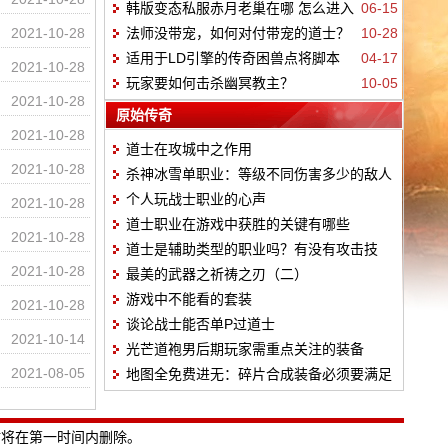
韩版变态私服赤月老巢在哪 怎么进入
06-15
2021-10-28
法师没带宠，如何对付带宠的道士？
10-28
适用于LD引擎的传奇困兽点将脚本
04-17
2021-10-28
玩家要如何击杀幽冥教主？
10-05
2021-10-28
原始传奇
2021-10-28
道士在攻城中之作用
2021-10-28
杀神冰雪单职业：等级不同伤害多少的敌人
个人玩战士职业的心声
2021-10-28
道士职业在游戏中获胜的关键有哪些
2021-10-28
道士是辅助类型的职业吗？有没有攻击技
2021-10-28
最美的武器之祈祷之刃（二）
能？
游戏中不能看的套装
2021-10-28
谈论战士能否单P过道士
2021-10-14
光芒道袍男后期玩家需重点关注的装备
2021-08-05
地图全免费进无：碎片合成装备必须要满足
20个才能够锻造
站将在第一时间内删除。