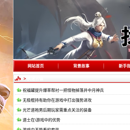
网站首页
背景故事
新手
>
执迷古镇
祝福罐提升爆率帮衬一把怪物掉落井中月神兵
无极棍持有助你在游戏中打出强势进攻
光芒道袍男后期玩家需重点关注的装备
道士在\游戏中的优势
游戏中不能看的套装