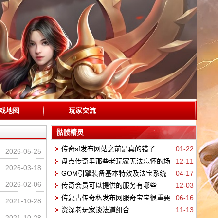
戏地图
玩家交流
骷髅精灵
传奇sf发布网站之前是真的错了
01-22
2026-05-25
盘点传奇里那些老玩家无法忘怀的场
12-11
2026-03-18
GOM引擎装备基本特效及法宝系统
04-17
面
2026-02-06
传奇会员可以提供的服务有哪些
12-03
核心内容脚本
传复古传奇私发布网服奇宝宝很重要
06-16
2021-10-28
资深老玩家谈法道组合
11-13
2021-10-28