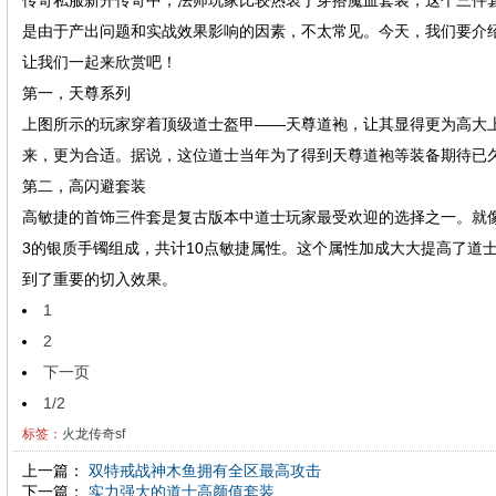
传奇私服新开传奇中，法师玩家比较热衷于穿搭魔血套装，这个三件
是由于产出问题和实战效果影响的因素，不太常见。今天，我们要介
让我们一起来欣赏吧！
第一，天尊系列
上图所示的玩家穿着顶级道士盔甲——天尊道袍，让其显得更为高大
来，更为合适。据说，这位道士当年为了得到天尊道袍等装备期待已久
第二，高闪避套装
高敏捷的首饰三件套是复古版本中道士玩家最受欢迎的选择之一。就
3的银质手镯组成，共计10点敏捷属性。这个属性加成大大提高了道
到了重要的切入效果。
1
2
下一页
1/2
标签：
火龙传奇sf
上一篇：
双特戒战神木鱼拥有全区最高攻击
下一篇：
实力强大的道士高颜值套装