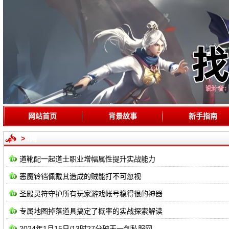
网站首页
背景故事
新手指南
>
f网
道靴配一起道士职业增幅属性提升实战能力
恶魔铃铛佩戴其造成的贼能打不可忽视
圣殿灵符守护所有玩家游戏帐号稳得很的神器
专属地图掉落道具搞定了概率的实战探索解读
2024年1月15日/13时27分破天一剑私服网