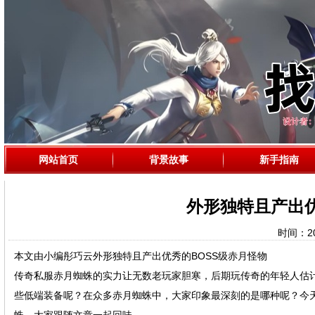
网站首页
背景故事
新手指南
外形独特且产出优
时间：202
本文由小编彤巧云外形独特且产出优秀的BOSS级赤月怪物
传奇私服赤月蜘蛛的实力让无数老玩家胆寒，后期玩传奇的年轻人估
些低端装备呢？在众多赤月蜘蛛中，大家印象最深刻的是哪种呢？今天