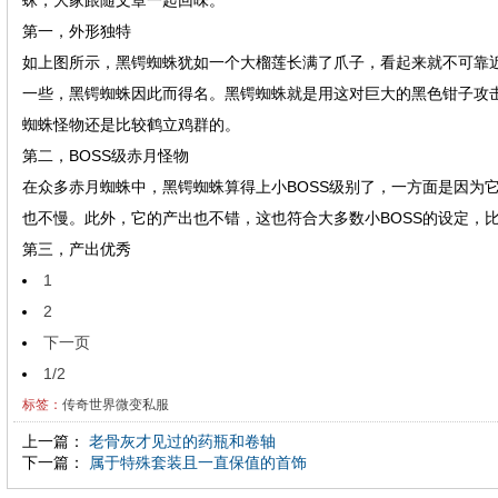
蛛，大家跟随文章一起回味。
第一，外形独特
如上图所示，黑锷蜘蛛犹如一个大榴莲长满了爪子，看起来就不可靠
一些，黑锷蜘蛛因此而得名。黑锷蜘蛛就是用这对巨大的黑色钳子攻
蜘蛛怪物还是比较鹤立鸡群的。
第二，BOSS级赤月怪物
在众多赤月蜘蛛中，黑锷蜘蛛算得上小BOSS级别了，一方面是因为
也不慢。此外，它的产出也不错，这也符合大多数小BOSS的设定，
第三，产出优秀
1
2
下一页
1/2
标签：
传奇世界微变私服
上一篇：
老骨灰才见过的药瓶和卷轴
下一篇：
属于特殊套装且一直保值的首饰