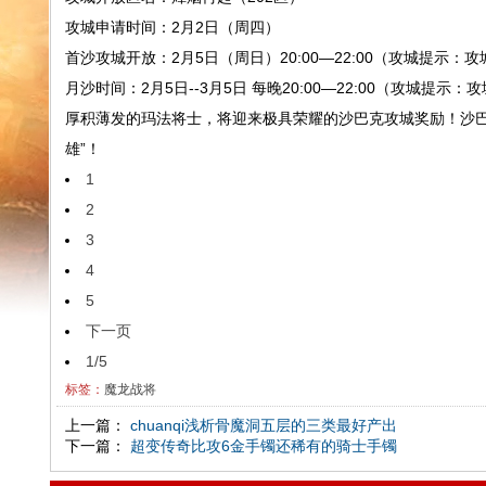
攻城申请时间：2月2日（周四）
首沙攻城开放：2月5日（周日）20:00—22:00（攻城提示：
月沙时间：2月5日--3月5日 每晚20:00—22:00（攻城提示
厚积薄发的玛法将士，将迎来极具荣耀的沙巴克攻城奖励！沙巴
雄”！
1
2
3
4
5
下一页
1/5
标签：
魔龙战将
上一篇：
chuanqi浅析骨魔洞五层的三类最好产出
下一篇：
超变传奇比攻6金手镯还稀有的骑士手镯