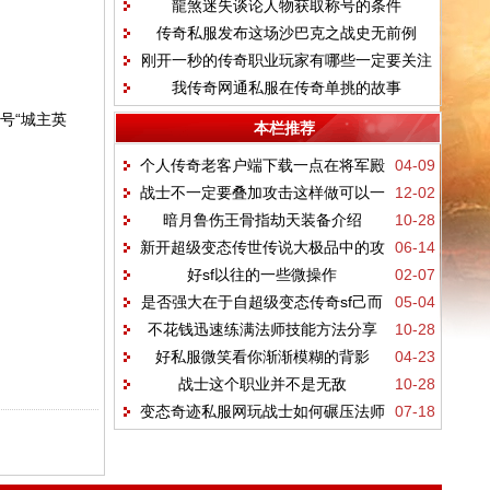
龍煞迷失谈论人物获取称号的条件
传奇私服发布这场沙巴克之战史无前例
刚开一秒的传奇职业玩家有哪些一定要关注
我传奇网通私服在传奇单挑的故事
的技能修炼?
号“城主英
本栏推荐
个人传奇老客户端下载一点在将军殿
04-09
战士不一定要叠加攻击这样做可以一
12-02
打尸霸的一些经验
暗月鲁伤王骨指劫天装备介绍
10-28
箭双雕
新开超级变态传世传说大极品中的攻
06-14
好sf以往的一些微操作
02-07
沙玩法
是否强大在于自超级变态传奇sf己而
05-04
不花钱迅速练满法师技能方法分享
10-28
非职业
好私服微笑看你渐渐模糊的背影
04-23
战士这个职业并不是无敌
10-28
变态奇迹私服网玩战士如何碾压法师
07-18
和道士