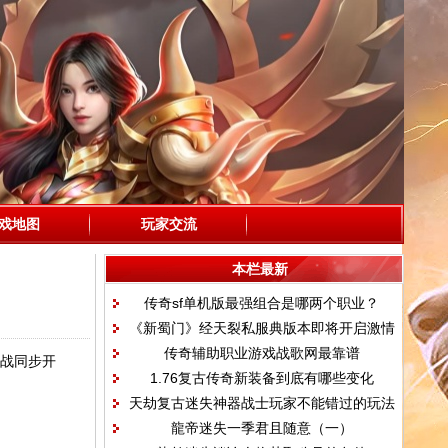
戏地图
玩家交流
本栏最新
传奇sf单机版最强组合是哪两个职业？
《新蜀门》经天裂私服典版本即将开启激情
传奇辅助职业游戏战歌网最靠谱
再次来袭
之战同步开
1.76复古传奇新装备到底有哪些变化
天劫复古迷失神器战士玩家不能错过的玩法
龍帝迷失一季君且随意（一）