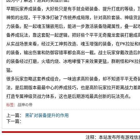
因为不了解这个道具的实战价值。
早期玩家养成装备，大好些只是有手就会砸装备、提升打底的等级，
神剪的出现，干干净净打破了传统养成局限，针对高阶套装、神级货
力装备。配一起魂玉镶嵌用后，能进一步激活装备隐藏属性，叠一起
备养成玩法，靠这套配一起逻辑，把好些个平平无奇魔龙套装打磨成
从实战场景来看，经过天工神剪改造、魂玉‌增强的装备，在PK拉扯和
的装备，输出伤害和防御容错率都会高出一截。战士玩家穿戴改造后
的装备经过打磨，火墙灼烧、冰咆哮慢下来效果更猛，群刷怪和PK
猛。
很多玩家忽略这套养成组合，一味追求高阶装备，却不知道平平无奇
法，是后期版本最最中心的养成技巧，也是高阶玩家拉开距离战力差
打造专属神级货战力体系，这也是后期游戏最具创新的玩法亮点。
标签：
战神の帝
上一篇：
黑矿对装备提升的作用
下一篇：
注释：本站发布所有游戏信