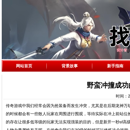
网站首页
背景故事
新手指南
野蛮冲撞成功
时间：202
传奇游戏中我们经常会因为抢装备而发生冲突，尤其是在后期龙神万劫
的时候都会有一些散人玩家在周围进行围观，等待实际在冲上前站位
的存在让很多低等级的玩家无法实现强装的目的，但是新开一秒sf高