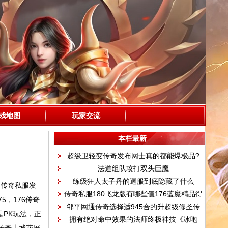
戏地图
玩家交流
本栏最新
超级卫轻变传奇发布网士真的都能爆极品?
法道组队攻打双头巨魔
练级狂人太子丹的退服到底隐藏了什么
通传奇私服发
传奇私服180飞龙版有哪些值176蓝魔精品得
5，176传奇
邹平网通传奇选择适945合的升超级修圣传
选择的传奇私幅玩法
是PK玩法，正
拥有绝对命中效果的法师终极神技《冰咆
奇级地图