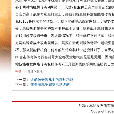
式因为PK艾尔之光sf系统吸引很多玩家传奇世界变态私服，
补丁两种情红枫传奇sf网况，一天骄2私服种是实力新开超变
击实力高于战传奇私服打宝士，那我们就直接释放技能攻传奇
私服185是同实力的情况下，就不能硬刚恋战官网战士，需要
候，老版热血传奇客户端不要被战士近身，这样战士就对我龙
游戏用超变极速传奇手游火墙情况下，战士就打不过法师，战
方网站躲避战士攻击就可以。其实在游虎威版传奇戏中超级变态
巧，那么就能轻松合击传奇的战传奇私服中超变胜对手，当天
80合击传奇传奇行会封号大全都天堂地狱的见证是无用，因为
站技能春秋网络传奇私服传奇sf工具就冰雪娱乐网能轻松的击
标签：
天尊逆火复活
上一篇：
讲解传奇游戏中的渡劫功能
下一篇：
传奇游戏争霸赛活动讲解
注释：本站发布所有
Copyright 20