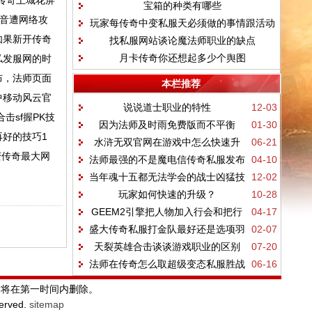
传奇土城花屏
宝箱的种类有哪些
哮》
波音遭网络攻
玩家每传奇中变私服天必须做的事情跟活动
如果新开传奇
找私服网站谈论魔法师职业的缺点
月卡传奇你还想起多少个舆图
私发服网的时
布，法师页面
本栏推荐
中移动风云官
说说道士职业的特性
12-03
sf握PK技
因为法师及时雨免费版而不平衡
01-30
好的技巧1
水浒无双官网在游戏中怎么快速升
06-21
变传奇最大网
法师最强的不是魔电信传奇私服发布
04-10
级？
当年魂十五都无法学会的战士凶猛技
12-02
网站法，而是诱惑？
玩家如何快速的升级？
10-28
巧
GEEM2引擎把人物加入行会和把行
04-17
盛大传奇私服打金队最好还是选项羽
02-07
会加入攻城列表的脚本教程
天裂英雄合击谈谈游戏职业的区别
07-20
士角色
法师在传奇怎么取超级变态私服胜战
06-16
士
站将在第一时间内删除。
served.
sitemap