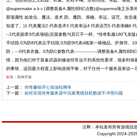
上。包括诱惑之光武器。衣服。左右手镯。左右结指。头盔。项链。勋
@supermake a b c (调整装备A.属性B到C点数)@superma海之
那项属性.如攻击。魔法。道术.防。魔防。准确。幸运。诅咒。攻击
知道了。)1.代表魔法2.代表道术3.代表幸运4.代表诅咒5.代表准确
--2代表勋章3代表项链(后面参数与其它不一样。*传奇私服180飞龙版
手结指.0为防8代表左手结指.0为防9代表4格第一格物品。护身符。1
防；---0代表衣服。0为防C参数代表---------------调整装
情，因为他们对于装备武器的修改经常达不到系统性要求，很多时候
的事情，这回最大程度上影响游戏平衡，对于任何一个服务器来说一
标签：
死神手套
上一篇：
传奇趣味开心加油站脚本
下一篇：
如何实现传奇服务器中玩家离线挂机数据不冲突问题
注释：本站发布所有游戏信
Copyright 2024-202