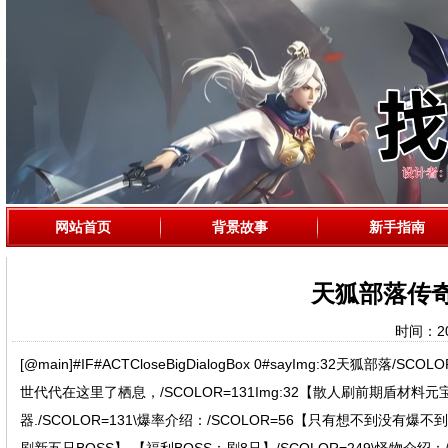
网站首页
背景故事
新手指南
天狐部落传
时间：202
[@main]#IF#ACTCloseBigDialogBox 0#sayImg:32天狐部
世代代在这里了栖息，/SCOLOR=131Img:32【散人刷前期盾材料元宝
器./SCOLOR=131\爆率介绍：/SCOLOR=56【只有想不到没有爆不到