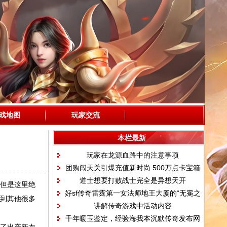
戏地图
玩家交流
本栏最新
玩家在龙源血路中的注意事项
团购闯天关引爆充值新时尚 500万点卡宝箱
道士想要打败战士完全是异想天开
1 76天下毁灭疯狂送
，但是这里绝
好sf传奇雷霆第一女法师地王大厦的“无冕之
看到其他很多
讲解传奇游戏中活动内容
王”香衣贝贝
千年暖玉鉴定，经验海我本沉默传奇发布网