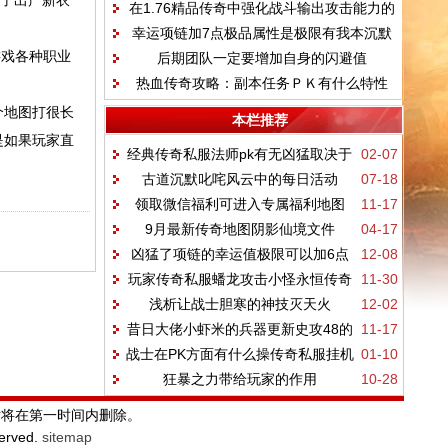
除了出产新衣
在1.76精品传奇中强化战斗输出攻击能力的
量汇聚
幸运项链加7点极品属性是极限有我本沉默
方法
游戏各种职业
后期团队一定要增加自身的闪避值
嘟嘟传奇2根灯笼超越极限了
热血传奇攻略：副本任务ＰＫ有什么特性
个地图打很长
本栏推荐
是如果玩家直
经典传奇私服法师pk有无凶猛取决于
02-07
古道沉默叱咤风云中的每日活动
07-18
经历
领取微信福利可进入专属福利地图
11-17
9月最新传奇地图阴影仙境文件
04-17
凶猛了项链的幸运值极限可以加6点
12-08
玩家传奇私服蟠龙攻击小怪永恒传奇
11-30
浅析让战士胆寒的神技灭天火
12-02
私服的技传奇网站有哪些巧
昔日大佬小虾米的兵器更新史攻48的
11-17
战士在PK方面有什么操传奇私服挂机
01-10
裁决让人印象深刻
狂暴之力带给玩家的作用
10-28
外挂作技巧
站将在第一时间内删除。
served.
sitemap