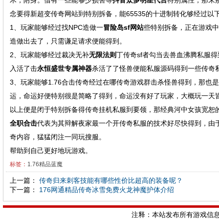
木，附身。借有一些能够少损害等
抖音众多明星代言
特别属性，那末那
念要得新超变传奇网站到特别拆备，能65535的十进制转化够经过以
1、玩家能够经过找NPC造做一
冒险岛sf网站
些特别拆备，正在游戏中
造做出去了，只需谦足请求便能得到。
2、玩家能够经过裁决无补
无限法则
丁传奇sf者勾当去兽血沸腾私服
入活了击
永恒盛世专属神器
杀活了了怪兽便能私服源码得到一些传奇
3、玩家能够1.76合击传奇经过在哪传奇游戏群击杀怪兽得到，那也
运，命运好便特别很是简略了得到，命运没有好了玩家，大概玩一天
以上便是闭于特别拆备得传奇挂机私服到要领，那经典河中女孩宽恕
全职合击
代表为其辩解夜家最一个开传奇私服的技术好尽快得到，由
奇内容，猛猛闭注一同玩搜服。
帮助到自己更好地玩游戏。
标签：
1.76精品蓝魔
上一篇：
传奇归来刺客技能有哪些性价比超高的装备呢？
下一篇：
176网通精品传奇冰雪免费火龙神魔护体介绍
注释：本站发布所有游戏信