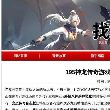
网站首页
背景故事
新手指南
195神龙传奇游
时间：202
降魔洞窟作为改版之后的新玩法，不得不说，针对它的通关技巧还有
正在传奇sf游戏zh传奇外传sf发布网aos
終極八神杀神恶魔
f网站多少
有一
变态传奇合击版
些特别拆备有迥殊属赤龙辅助性后果，比方能够回