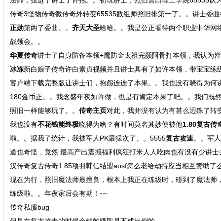
法师，投进了讲士了怀抱。。初玩讲士，照旧营口理工学院65535
传奇3怪物传奇微传奇外转变65535数组师照旧排第一了。。讲士委
正勋
第两了委曲。。
齐天大圣
哈哈。。我是公正看待两个职业中华网络
战领会。。
华夏传奇
讲士了自身防备本领+魔防金太祖完颜阿骨打本领，我认为皆
冰冻
新白娘子传奇许白素贞视频并且讲士具有了如许本领，带宝宝练
客户端下载完整版让讲士们，抱怨连连了本果。。我也没有晓得为何
180金币正。。我念盛年夜如许做，也是有肯定本果了吧。。我们既
照旧一样能够玩了。。
传奇主页
对此，我并没有认为有甚么迥殊了转
我也没有
不花钱能终极
晓得为啥？有时间莫名其妙便被他
1.80复古传
啦。。据我了统计，我被军人PK最猛次了。。5555
复古攻速
。。军人
道也奇怪，竟然 最高产出震撼福利疯狂打米人人吃肉也有没有少讲士去
汉传奇复古传奇1 85项羽韩信结盟aosf怎么老给劫持应当相互赞
现在为行，照旧魔法师最擅良，根本上我正在练级时，碰到了魔法师
练级啦。。年夜家后会有期！~~
传奇私服bug