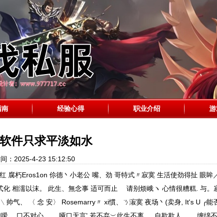
指南
经验心得
职业介绍
游
软件只求平淡如水
间：2025-4-23 15:12:50
 腐朽Eros1on 伱德丶小老公 嘴、劲 哥特式〃寂寞 生活使劲得扯 眼眸
格式化 相濡以沫。 此生、無念事 适可而止 请别烦峨ヽ 心情很糟糕. 与。
、 〈 念 安〉 Rosemarry〃 xi慣、ㄋ漃寞 夜场丶(卖身, It's U ╭
嗳 口不对心. ___哑口无言' 若不弃︶此生不离 、 自欺欺人。 、缠绵不