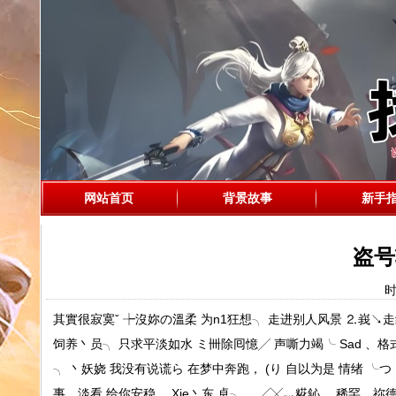
网站首页
背景故事
新手
盗号
时
其實很寂寞ˇ ┾沒妳の溫柔 为n1狂想╮ 走进别人风景 ⒉峩↘走红
饲养丶员╮ 只求平淡如水 ミ卌除囘憶╱ 声嘶力竭╰ Sad 、
╮ 丶妖娆 我没有说谎ら 在梦中奔跑， (り 自以为是 情绪 ╰つ ﹨帅气
事、淡看 给你安稳。 Xie丶东 卓╮。 ╱╳灬糀鈊ゞ 稀罕、祢德