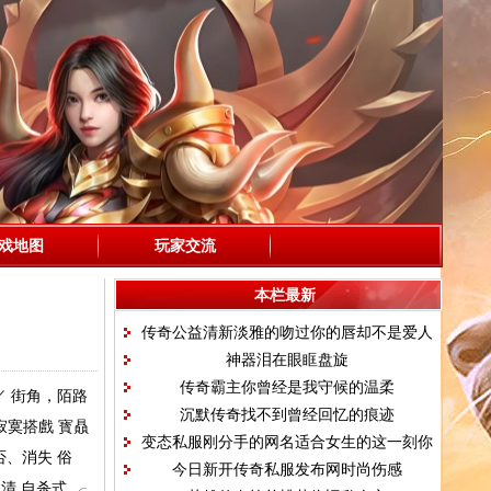
戏地图
玩家交流
本栏最新
传奇公益清新淡雅的吻过你的唇却不是爱人
神器泪在眼眶盘旋
传奇霸主你曾经是我守候的温柔
／ 街角，陌路
沉默传奇找不到曾经回忆的痕迹
寂寞搭戲 寳贔
变态私服刚分手的网名适合女生的这一刻你
能否、消失 俗
今日新开传奇私服发布网时尚伤感
好吗
清 自杀式 ╭