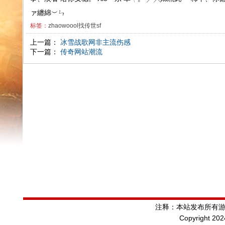
ァ纏綿︶ㄣ
标签：
zhaowoool找传世sf
上一篇：
冰雪战歌网非主流伤感
下一篇：
传奇网站潮流
注释：本站发布所有
Copyright 20